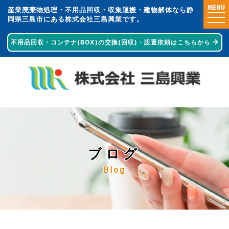
産業廃棄物処理・不用品回収・収集運搬・建物解体なら静
togg
岡県三島市にある株式会社三島興業です。
navi
不用品回収・コンテナ(BOX)の交換(回収)・
設置依頼はこちらから
ブログ
Blog