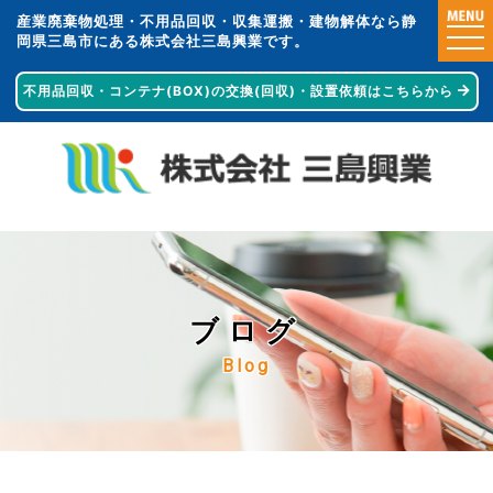
産業廃棄物処理・不用品回収・収集運搬・建物解体なら静
togg
岡県三島市にある株式会社三島興業です。
navi
不用品回収・コンテナ(BOX)の交換(回収)・
設置依頼はこちらから
ブログ
Blog