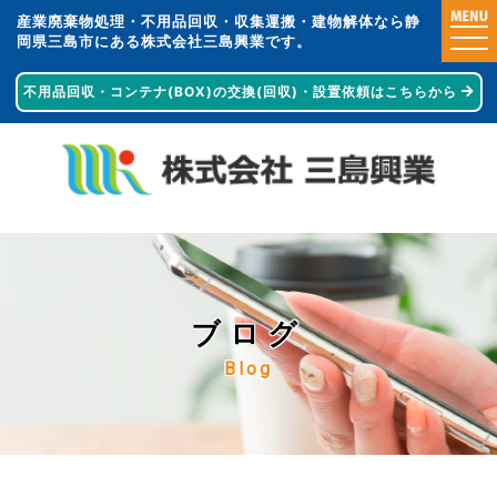
産業廃棄物処理・不用品回収・収集運搬・建物解体なら静
togg
岡県三島市にある株式会社三島興業です。
navi
不用品回収・コンテナ(BOX)の交換(回収)・
設置依頼はこちらから
ブログ
Blog